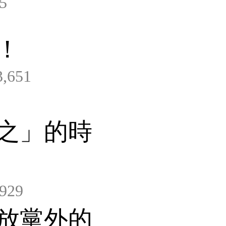
5
！
,651
之」的時
929
放黨外的