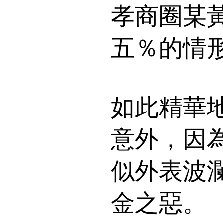
孝商圈某
五％的情
如此精華
意外，因
似外表波
金之惡。