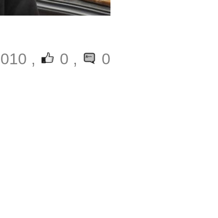
010 ,
0
,
0