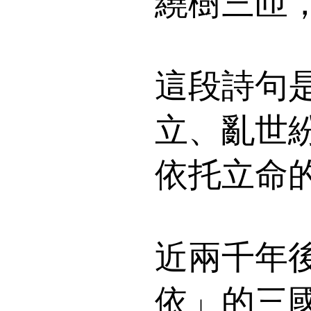
繞樹三匝
這段詩句
立、亂世
依托立命
近兩千年
依」的三