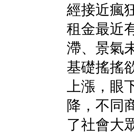
經接近瘋
租金最近
滯、景氣
基礎搖搖
上漲，眼
降，不同
了社會大