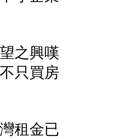
望之興嘆
不只買房
灣租金已