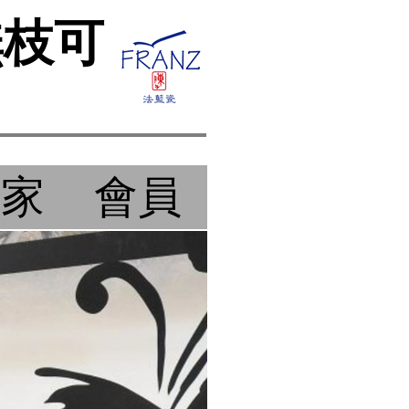
無枝可
作家
會員