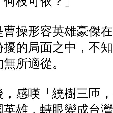
，何枝可依？」
是曹操形容英雄豪傑在
紛擾的局面之中，不知
的無所適從。
後，感嘆「繞樹三匝，
國英雄，轉眼變成台灣