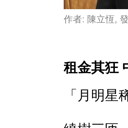
作者:
陳立恆
, 
租金其狂
「月明星