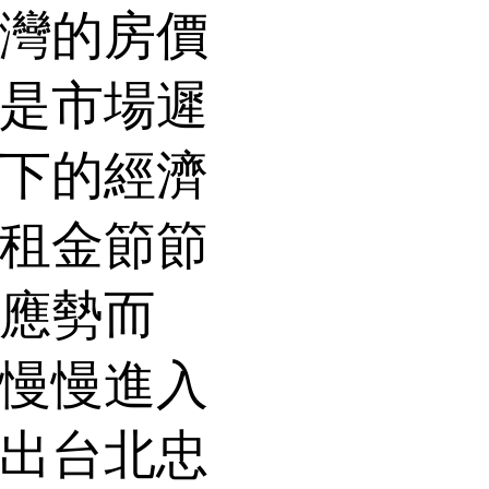
灣的房價
是市場遲
下的經濟
租金節節
應勢而
慢慢進入
出台北忠