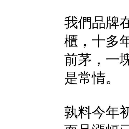
我們品牌
櫃，十多
前茅，一
是常情。
孰料今年