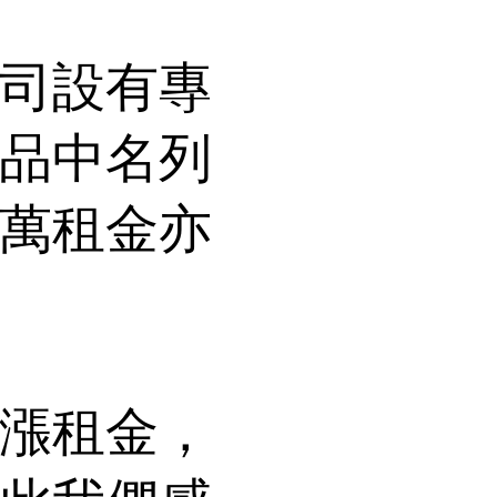
司設有專
品中名列
萬租金亦
漲租金，