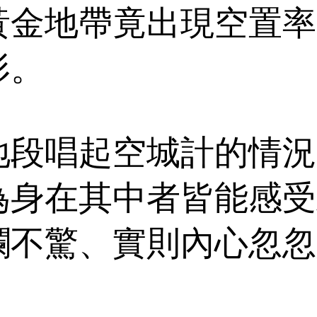
黃金地帶竟出現空置率
形。
地段唱起空城計的情況
為身在其中者皆能感受
瀾不驚、實則內心忽忽