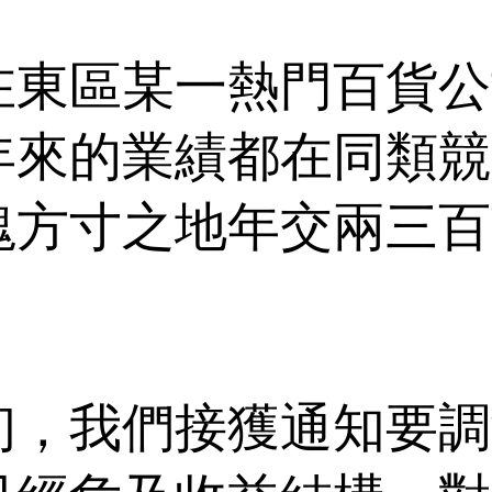
在東區某一熱門百貨公
年來的業績都在同類競
塊方寸之地年交兩三百
初，我們接獲通知要調