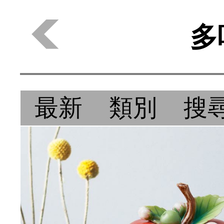
多
最新
類別
搜