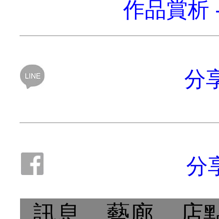
作品賞析 
分享
分
訊息
藝廊
店