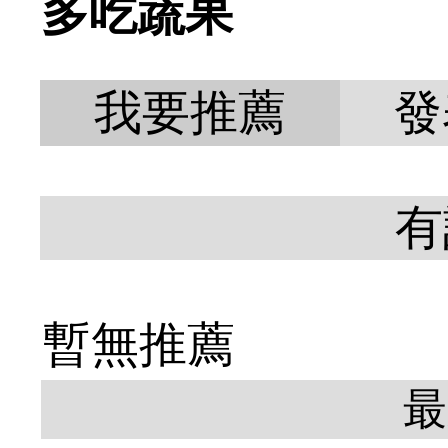
多吃蔬果
我要推薦
發
有
暫無推薦
最