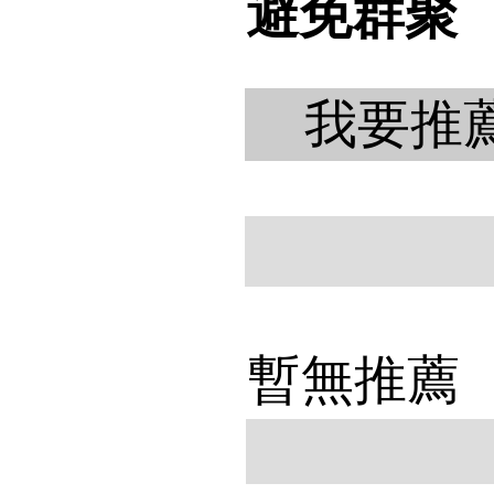
避免群聚
我要推
暫無推薦