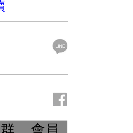
讀
社群
會員