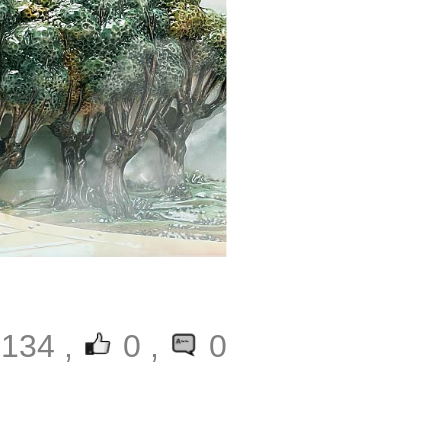
134 ,
0
,
0