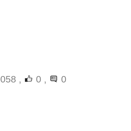
058 ,
0
,
0