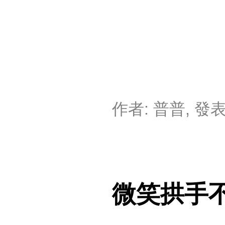
作者:
普普
, 發
微笑拱手