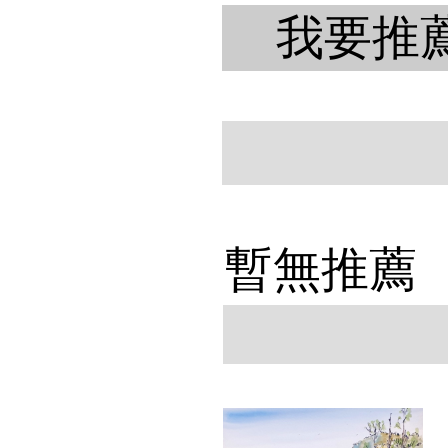
我要推
暫無推薦