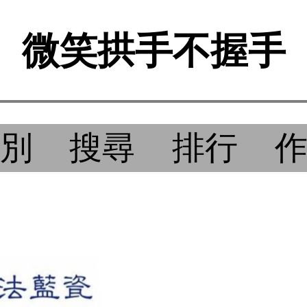
微笑拱手不握手
別
搜尋
排行