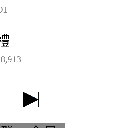
01
禮
8,913