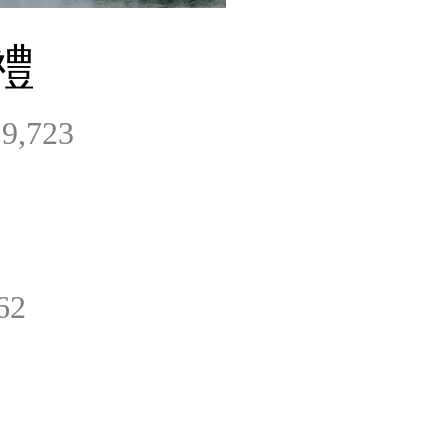
禮
9,723
62