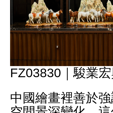
FZ03830｜駿
中國繪畫裡善於強
空間景深變化，這