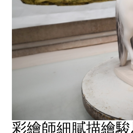
彩繪師細膩描繪駿