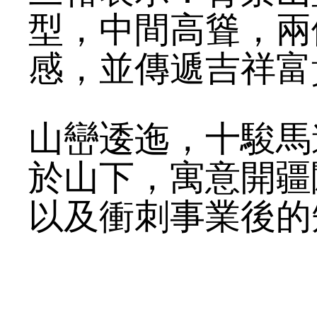
型，中間高聳，兩
感，並傳遞吉祥富
山巒逶迤，十駿馬
於山下，寓意開疆
以及衝刺事業後的