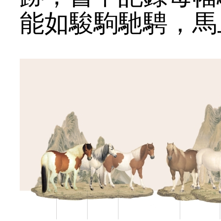
能如駿駒馳騁，馬