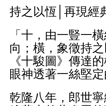
持之以恆│再現經
「十，由一豎一橫
向；橫，象徵持之
《十駿圖》傳達的
眼神透著一絲堅定
乾隆八年，郎世寧