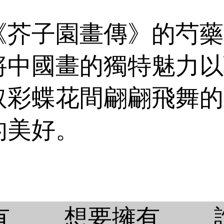
《芥子園畫傳》的芍藥
將中國畫的獨特魅力以
取彩蝶花間翩翩飛舞的
的美好。
有
想要擁有