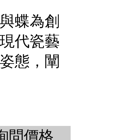
與蝶為創
現代瓷藝
姿態，闡
詢問價格