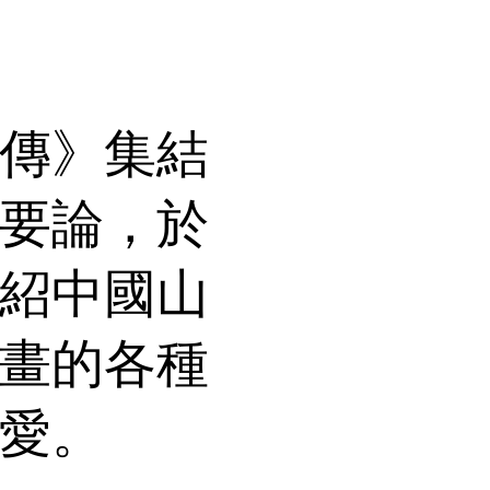
傳》集結
要論，於
紹中國山
畫的各種
愛。