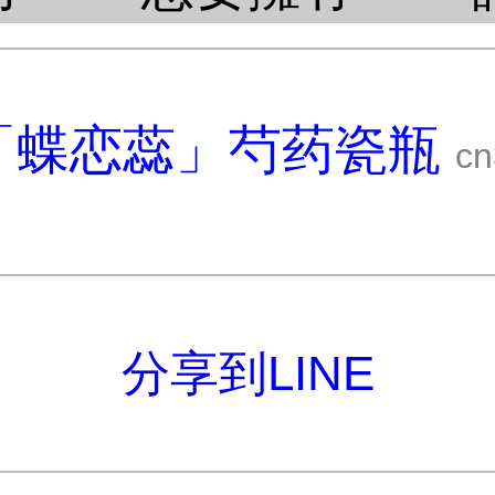
「蝶恋蕊」芍药瓷瓶
cn
分享到LINE