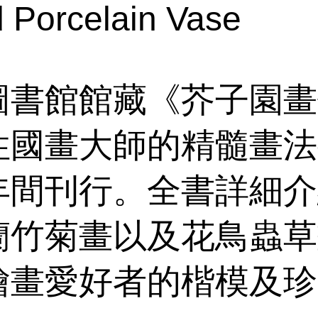
d Porcelain Vase
圖書館館藏《芥子園畫
性國畫大師的精髓畫法
年間刊行。全書詳細介
蘭竹菊畫以及花鳥蟲草
繪畫愛好者的楷模及珍