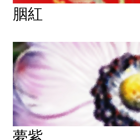
胭紅
夢紫