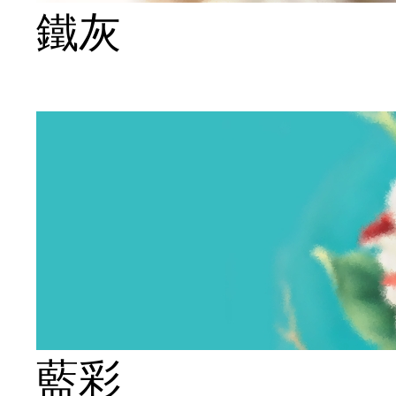
鐵灰
藍彩