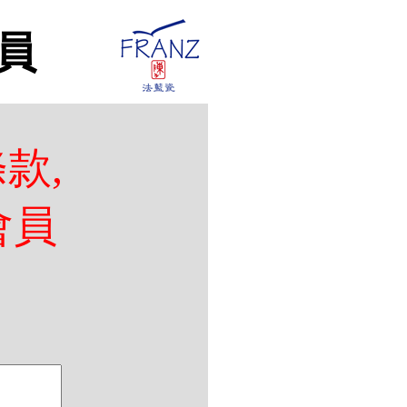
員
款,
會員