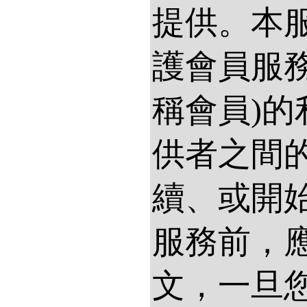
提供。本
護會員服
稱會員)
供者之間
續、或開
服務前，
文，一旦