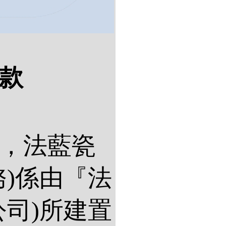
條款
，法藍瓷
)係由『法
司)所建置