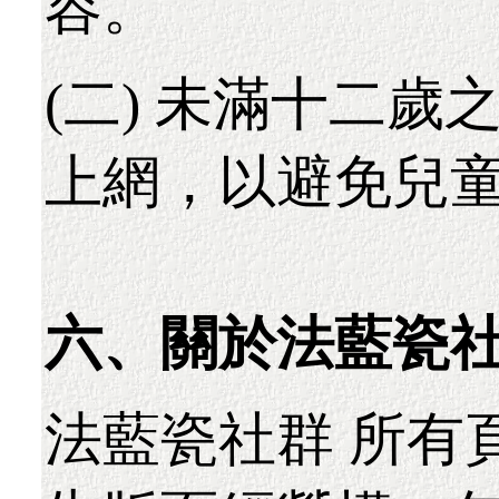
容。
(二) 未滿十二
上網，以避免兒
六、關於法藍瓷社
法藍瓷社群 所有